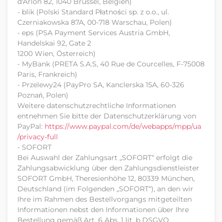
d'Arlon 82, 1040 Brüssel, Belgien)
- blik (Polski Standard Płatności sp. z o.o., ul.
Czerniakowska 87A, 00-718 Warschau, Polen)
- eps (PSA Payment Services Austria GmbH,
Handelskai 92, Gate 2
1200 Wien, Österreich)
- MyBank (PRETA S.A.S, 40 Rue de Courcelles, F-75008
Paris, Frankreich)
- Przelewy24 (PayPro SA, Kanclerska 15A, 60-326
Poznań, Polen)
Weitere datenschutzrechtliche Informationen
entnehmen Sie bitte der Datenschutzerklärung von
PayPal:
https://www.paypal.com
/de
/webapps
/mpp
/ua
/privacy-full
- SOFORT
Bei Auswahl der Zahlungsart „SOFORT“ erfolgt die
Zahlungsabwicklung über den Zahlungsdienstleister
SOFORT GmbH, Theresienhöhe 12, 80339 München,
Deutschland (im Folgenden „SOFORT“), an den wir
Ihre im Rahmen des Bestellvorgangs mitgeteilten
Informationen nebst den Informationen über Ihre
Bestellung gemäß Art. 6 Abs. 1 lit. b DSGVO