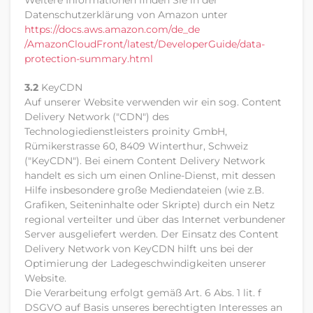
Weitere Informationen finden Sie in der
Datenschutzerklärung von Amazon unter
https://docs.aws.amazon.com
/de_de
/AmazonCloudFront
/latest
/DeveloperGuide
/data-
protection-summary.html
3.2
KeyCDN
Auf unserer Website verwenden wir ein sog. Content
Delivery Network ("CDN") des
Technologiedienstleisters proinity GmbH,
Rümikerstrasse 60, 8409 Winterthur, Schweiz
("KeyCDN"). Bei einem Content Delivery Network
handelt es sich um einen Online-Dienst, mit dessen
Hilfe insbesondere große Mediendateien (wie z.B.
Grafiken, Seiteninhalte oder Skripte) durch ein Netz
regional verteilter und über das Internet verbundener
Server ausgeliefert werden. Der Einsatz des Content
Delivery Network von KeyCDN hilft uns bei der
Optimierung der Ladegeschwindigkeiten unserer
Website.
Die Verarbeitung erfolgt gemäß Art. 6 Abs. 1 lit. f
DSGVO auf Basis unseres berechtigten Interesses an