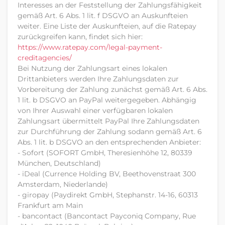
Interesses an der Feststellung der Zahlungsfähigkeit
gemäß Art. 6 Abs. 1 lit. f DSGVO an Auskunfteien
weiter. Eine Liste der Auskunfteien, auf die Ratepay
zurückgreifen kann, findet sich hier:
https://www.ratepay.com
/legal-payment-
creditagencies
/
Bei Nutzung der Zahlungsart eines lokalen
Drittanbieters werden Ihre Zahlungsdaten zur
Vorbereitung der Zahlung zunächst gemäß Art. 6 Abs.
1 lit. b DSGVO an PayPal weitergegeben. Abhängig
von Ihrer Auswahl einer verfügbaren lokalen
Zahlungsart übermittelt PayPal Ihre Zahlungsdaten
zur Durchführung der Zahlung sodann gemäß Art. 6
Abs. 1 lit. b DSGVO an den entsprechenden Anbieter:
- Sofort (SOFORT GmbH, Theresienhöhe 12, 80339
München, Deutschland)
- iDeal (Currence Holding BV, Beethovenstraat 300
Amsterdam, Niederlande)
- giropay (Paydirekt GmbH, Stephanstr. 14-16, 60313
Frankfurt am Main
- bancontact (Bancontact Payconiq Company, Rue