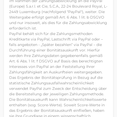
im Rahmen der Zahlungsabwicklung an die PayPal
(Europe) S.a.r.l. et Cie, S.C.A., 22-24 Boulevard Royal, L-
2449 Luxemburg (nachfolgend "PayPal"), weiter. Die
Weitergabe erfolgt gemäß Art. 6 Abs. 1 lit. b DSGVO
und nur insoweit, als dies für die Zahlungsabwicklung
erforderlich ist.
PayPal behält sich für die Zahlungsmethoden
Kreditkarte via PayPal, Lastschrift via PayPal oder –
falls angeboten - „Später bezahlen“ via PayPal – die
Durchführung einer Bonitätsauskunft vor. Hierfür
werden Ihre Zahlungsdaten gegebenenfalls gemäß
Art. 6 Abs. 1 lit. f DSGVO auf Basis des berechtigten
Interesses von PayPal an der Feststellung Ihrer
Zahlungsfähigkeit an Auskunfteien weitergegeben.
Das Ergebnis der Bonitätsprüfung in Bezug auf die
statistische Zahlungsausfallwahrscheinlichkeit
verwendet PayPal zum Zweck der Entscheidung über
die Bereitstellung der jeweiligen Zahlungsmethode.
Die Bonitätsauskunft kann Wahrscheinlichkeitswerte
enthalten (sog. Score-Werte). Soweit Score-Werte in
das Ergebnis der Bonitätsauskunft einfließen, haben
sie ihre Grundlage in einem wissenschaftlich