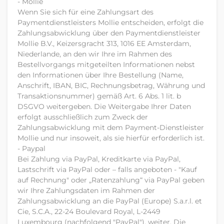
- Mollie
Wenn Sie sich für eine Zahlungsart des
Paymentdienstleisters Mollie entscheiden, erfolgt die
Zahlungsabwicklung über den Paymentdienstleister
Mollie B.V., Keizersgracht 313, 1016 EE Amsterdam,
Niederlande, an den wir Ihre im Rahmen des
Bestellvorgangs mitgeteilten Informationen nebst
den Informationen über Ihre Bestellung (Name,
Anschrift, IBAN, BIC, Rechnungsbetrag, Währung und
Transaktionsnummer) gemäß Art. 6 Abs. 1 lit. b
DSGVO weitergeben. Die Weitergabe Ihrer Daten
erfolgt ausschließlich zum Zweck der
Zahlungsabwicklung mit dem Payment-Dienstleister
Mollie und nur insoweit, als sie hierfür erforderlich ist.
- Paypal
Bei Zahlung via PayPal, Kreditkarte via PayPal,
Lastschrift via PayPal oder – falls angeboten - "Kauf
auf Rechnung" oder „Ratenzahlung“ via PayPal geben
wir Ihre Zahlungsdaten im Rahmen der
Zahlungsabwicklung an die PayPal (Europe) S.a.r.l. et
Cie, S.C.A., 22-24 Boulevard Royal, L-2449
Luxembourg (nachfolgend "PayPal"), weiter. Die