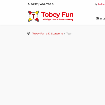
04321/ 404 788 0
Zeltv
Start
Tobey Fun e.K: Startseite
Team