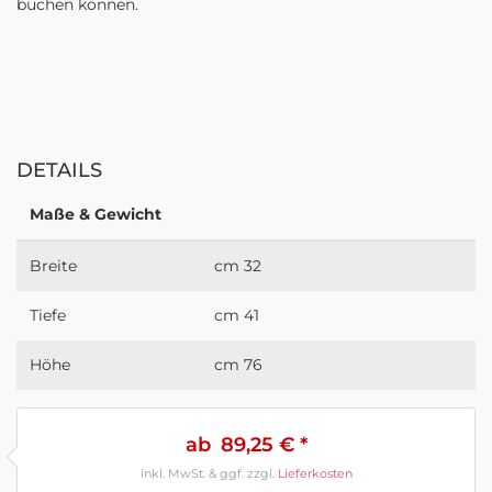
buchen können.
DETAILS
Maße & Gewicht
Breite
cm 32
Tiefe
cm 41
Höhe
cm 76
ab
89,25 €
inkl. MwSt. & ggf. zzgl.
Lieferkosten